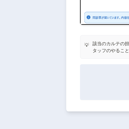
該当のカルテの
💡
タッフのやるこ